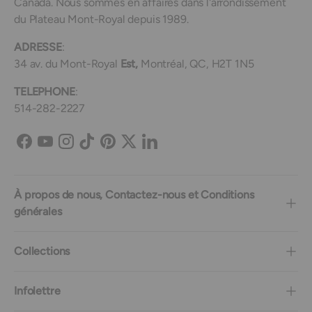
Canada. Nous sommes en affaires dans l'arrondissement
du Plateau Mont-Royal depuis 1989.
ADRESSE
:
34 av. du Mont-Royal
Est,
Montréal, QC, H2T 1N5
TELEPHONE
:
514-282-2227
Facebook
YouTube
Instagram
TikTok
Pinterest
Twitter
LinkedIn
À propos de nous, Contactez-nous et Conditions
générales
Collections
Infolettre