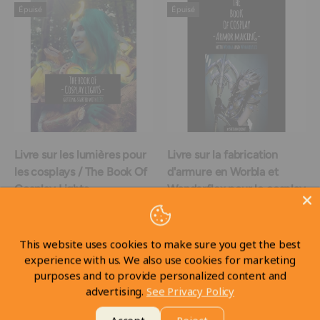
Épuisé
Épuisé
Livre sur les lumières pour
Livre sur la fabrication
les cosplays / The Book Of
d'armure en Worbla et
Cosplay Lights
Wonderflex pour le cosplay
$29
CAD
$29
CAD
98
98
This website uses cookies to make sure you get the best
experience with us. We also use cookies for marketing
+ Panier
+ Panier
purposes and to provide personalized content and
advertising.
See Privacy Policy