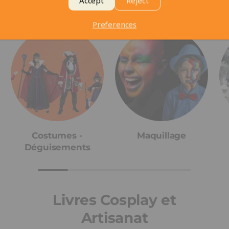
Accept
Reject
Collections
Preferences
Costumes -
Maquillage
Déguisements
Livres Cosplay et
Artisanat