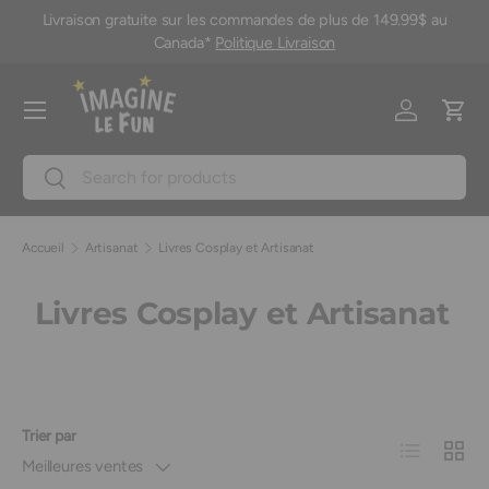
Livraison gratuite sur les commandes de plus de 149.99$ au
M
Aller au contenu
Canada*
Politique Livraison
Menu
Se connec
Pani
Recherche
Rechercher
Accueil
Artisanat
Livres Cosplay et Artisanat
Livres Cosplay et Artisanat
Trier par
Liste
Grille
Meilleures ventes